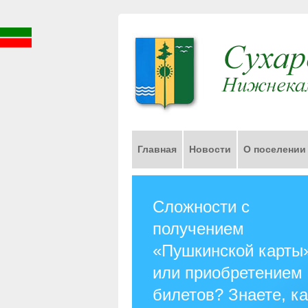
Главная
Новости
О поселении
Сложности с
получением
«Пушкинской карты
или приобретением
билетов? Знаете, ка