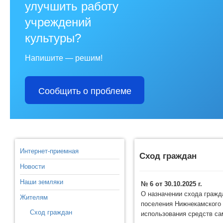
улучшить работу
учреждений
культуры?
Напишите — решим!
Сообщить о проблеме
Интернет-приемная
Сход граждан
Новости
Наши земляки
№ 6 от 30.10.2025 г.
О назначении схода гражд
Жителям
поселения Нижнекамского 
Сход граждан
использования средств с