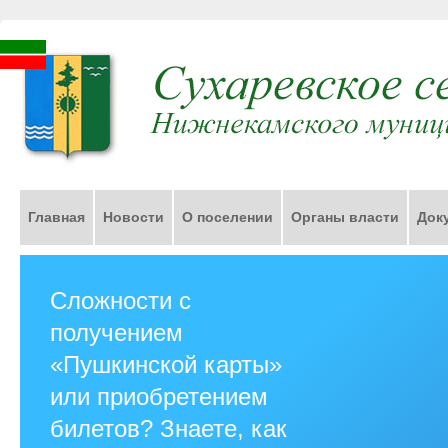
Главная
Новости
О поселении
Органы власти
Док
Сложности с
получением
«Пушкинской карты»
или приобретением
билетов? Знаете, как