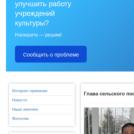
улучшить работу
учреждений
культуры?
Напишите — решим!
Сообщить о проблеме
Интернет-приемная
Глава сельского по
Новости
Наши земляки
Жителям